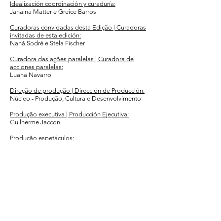
Idealización coordinación y curaduría:
Janaina Matter e Greice Barros
Curadoras convidadas desta Edição | Curadoras
invitadas de esta edición:
Naná Sodré e Stela Fischer
Curadora das ações paralelas | Curadora de
acciones paralelas:
Luana Navarro
Direção de produção | Dirección de Producción:
Núcleo - Produção, Cultura e Desenvolvimento
Produção executiva | Producción Ejecutiva:
Guilherme Jaccon
Produção espetáculos:
Jade Benamor
Produção Ações Formativas e Mostras:
Tayna Miessa
Assistente de Produção | Asistente de
Producción:
Alice Cieslinski
Receptiva e Estagiária de produção: