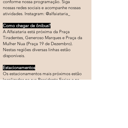
conforme nossa programação. Siga
nossas redes sociais e acompanhe nossas
atividades. Instagram: @alfaiataria_
Como chegar de ônibus?
A Alfaiataria está próxima da Praça
Tiradentes, Generoso Marques e Praça da
Mulher Nua (Praça 19 de Dezembro).
Nestas regiões diversas linhas estão
disponíveis.
Estacionamentos
Os estacionamentos mais próximos estão
localizados na rua Presidente Farias e na
rua Treze de maio.
Bicicletas
Sempre que puder e quiser venha de
bike! Entrada pela Rua Presidente Farias,
333.
- carros +
bicicletas