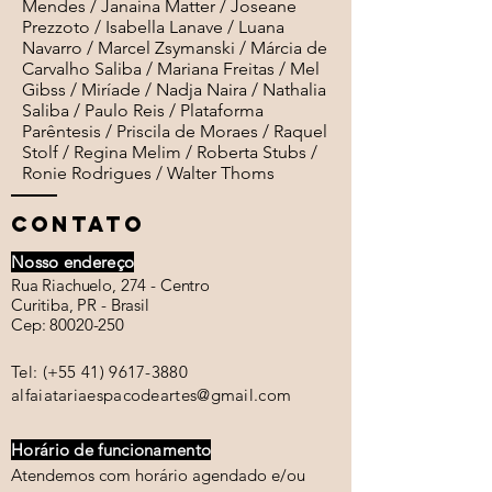
Mendes / Janaina Matter / Joseane
Prezzoto / Isabella Lanave / Luana
Navarro / Marcel Zsymanski / Márcia de
Carvalho Saliba / Mariana Freitas / Mel
Gibss / Miríade / Nadja Naira / Nathalia
Saliba / Paulo Reis / Plataforma
Parêntesis / Priscila de Moraes / Raquel
Stolf / Regina Melim / Roberta Stubs /
Ronie Rodrigues / Walter Thoms
CONTATO
Nosso endereço
Rua Riachuelo, 274 - Centro
Curitiba, PR - Brasil
Cep:
80020-250
Tel: (+55
41) 9617-3880
alfaiatariaespacodeartes@gmail.com
Horário de funcionamento
Atendemos com horário agendado e/ou