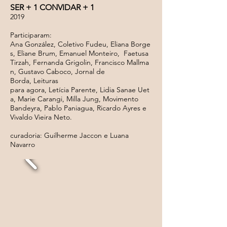
SER + 1 CONVIDAR + 1
2019
Participaram:
Ana González,
Coletivo Fudeu, Eliana Borge
s, Eliane Brum, Emanuel Monteiro,
Faetusa
Tirzah,
Fernanda Grigolin,
Francisco Mallma
n,
Gustavo Caboco,
Jornal de
Borda,
Leituras
para agora, Letícia Parente,
Lidia Sanae Uet
a,
Marie Carangi,
Milla Jung,
Movimento
Bandeyra, Pablo Paniagua,
Ricardo Ayres e
Vivaldo Vieira Neto.
curadoria: Guilherme Jaccon e Luana
Navarro