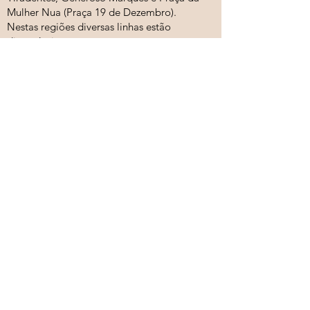
Mulher Nua (Praça 19 de Dezembro).
Nestas regiões diversas linhas estão
disponíveis.
Estacionamentos
Os estacionamentos mais próximos estão
localizados na rua Presidente Farias e na
rua Treze de maio.
Bicicletas
Sempre que puder e quiser venha de
bike! Entrada pela Rua Presidente Farias,
333.
- carros +
bicicletas
PS:
Como todo centro de uma cidade
grande o fluxo de carros em nossa região
é intenso principalmente nos horários de
pico, por isso vagas na rua tendem a ser
escassas. Quando for o caso você pode