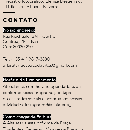
registro fotográfico: Elenize Dezgeniski,
Lidia Ueta e Luana Navarro.
CONTATO
Nosso endereço
Rua Riachuelo, 274 - Centro
Curitiba, PR - Brasil
Cep:
80020-250
Tel: (+55
41) 9617-3880
alfaiatariaespacodeartes@gmail.com
Horário de funcionamento
Atendemos com horário agendado e/ou
conforme nossa programação. Siga
nossas redes sociais e acompanhe nossas
atividades. Instagram: @alfaiataria_
Como chegar de ônibus?
A Alfaiataria está próxima da Praça
Tiradentes, Generoso Marques e Praça da